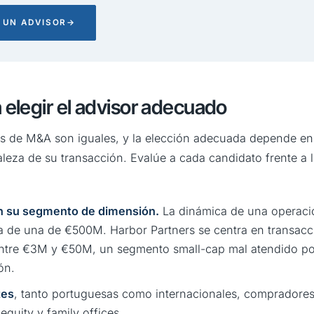
 UN ADVISOR
→
a elegir el advisor adecuado
es de M&A son iguales, y la elección adecuada depende en
aleza de su transacción. Evalúe a cada candidato frente a l
en su segmento de dimensión.
La dinámica de una operaci
a de una de €500M. Harbor Partners se centra en transac
entre €3M y €50M, un segmento small-cap mal atendido po
ón.
tes
, tanto portuguesas como internacionales, compradores 
equity y family offices.