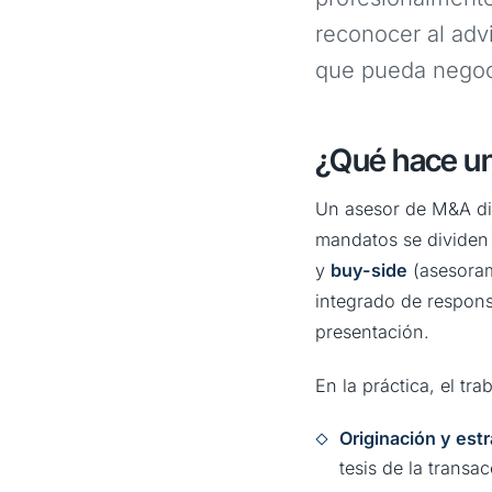
reconocer al adv
que pueda negoci
¿Qué hace u
Un asesor de M&A dis
mandatos se dividen
y
buy-side
(asesoram
integrado de responsa
presentación.
En la práctica, el tr
Originación y estr
tesis de la transa