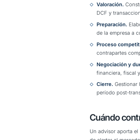
Valoración.
Constr
DCF y transaccion
Preparación.
Elabo
de la empresa a c
Proceso competit
contrapartes compi
Negociación y due
financiera, fiscal
Cierre.
Gestionar l
período post-tran
Cuándo contr
Un advisor aporta el
de alertar al mercad