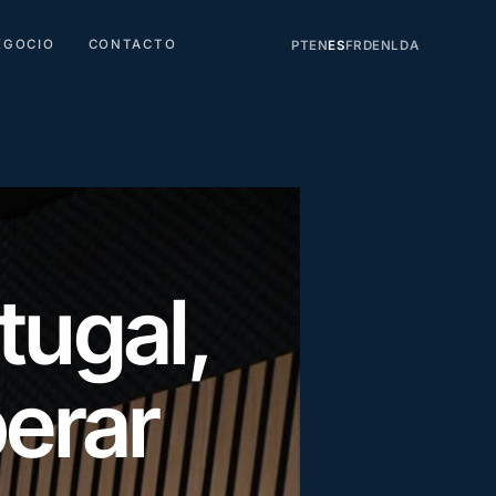
EGOCIO
CONTACTO
PT
EN
ES
FR
DE
NL
DA
tugal,
erar