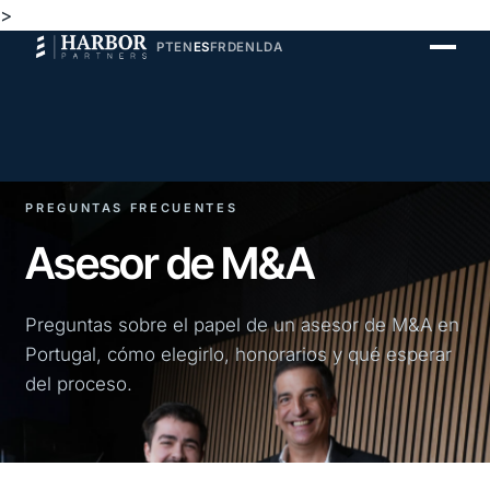
>
PT
EN
ES
FR
DE
NL
DA
PREGUNTAS FRECUENTES
Asesor de M&A
Preguntas sobre el papel de un asesor de M&A en
Portugal, cómo elegirlo, honorarios y qué esperar
del proceso.