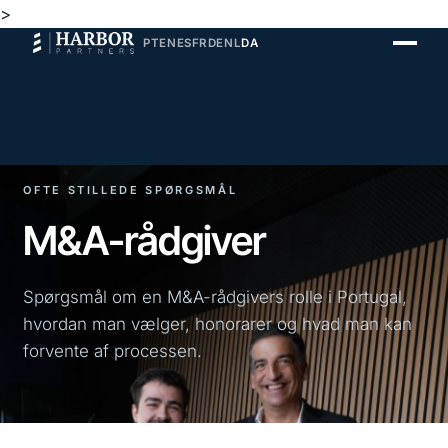
>
PT
EN
ES
FR
DE
NL
DA
OFTE STILLEDE SPØRGSMÅL
M&A-rådgiver
Spørgsmål om en M&A-rådgivers rolle i Portugal,
hvordan man vælger, honorarer og hvad man kan
forvente af processen.