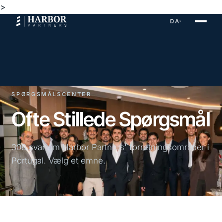
>
DA
▾
SPØRGSMÅLSCENTER
Ofte Stillede Spørgsmål
308 svar om Harbor Partners' forretningsområder i
Portugal. Vælg et emne.