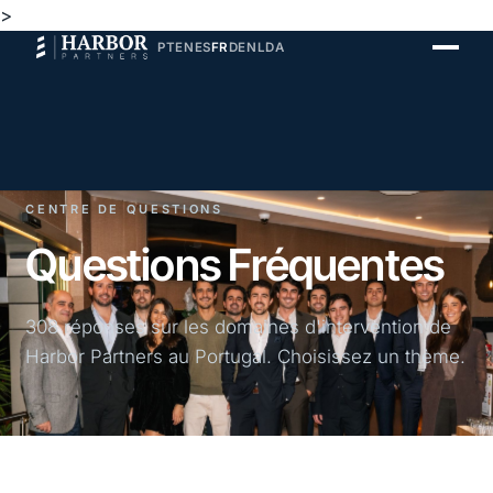
>
PT
EN
ES
FR
DE
NL
DA
CENTRE DE QUESTIONS
Questions Fréquentes
308 réponses sur les domaines d'intervention de
Harbor Partners au Portugal. Choisissez un thème.