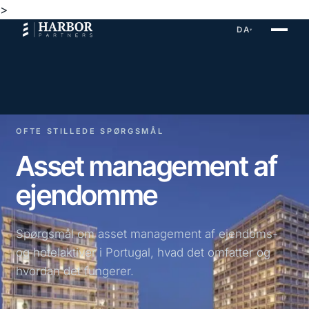
>
DA
▾
OFTE STILLEDE SPØRGSMÅL
Asset management af
ejendomme
Spørgsmål om asset management af ejendoms-
og hotelaktiver i Portugal, hvad det omfatter og
hvordan det fungerer.