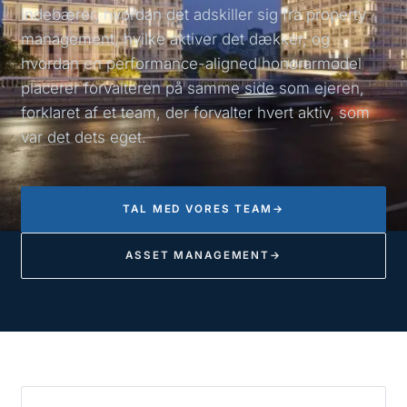
indebærer, hvordan det adskiller sig fra property
management, hvilke aktiver det dækker, og
hvordan en performance-aligned honorarmodel
placerer forvalteren på samme side som ejeren,
forklaret af et team, der forvalter hvert aktiv, som
var det dets eget.
TAL MED VORES TEAM
→
ASSET MANAGEMENT
→