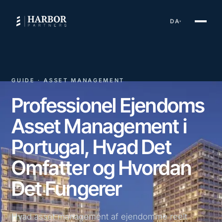
DA
▾
GUIDE · ASSET MANAGEMENT
Professionel Ejendoms
Asset Management i
Portugal, Hvad Det
Omfatter og Hvordan
Det Fungerer
Hvad asset management af ejendomme reelt