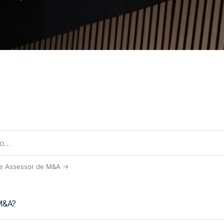
de Assessor de M&A →
M&A?