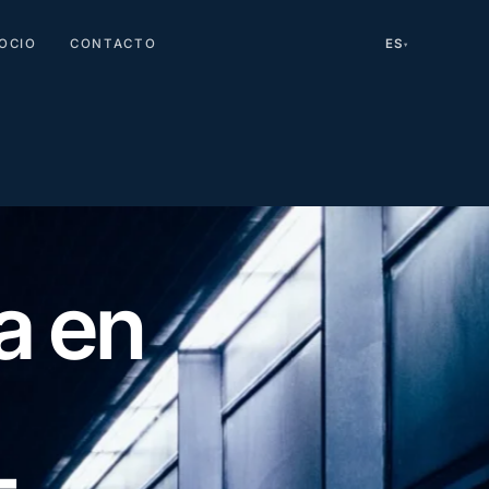
OCIO
CONTACTO
ES
▾
a en