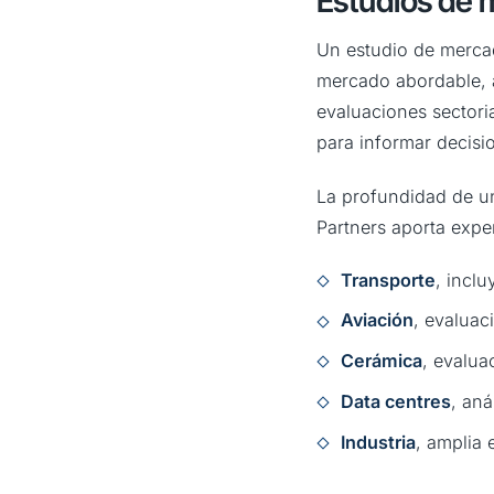
Estudios de 
Un estudio de mercad
mercado abordable, a
evaluaciones sectori
para informar decisi
La profundidad de un
Partners aporta exper
Transporte
, incl
Aviación
, evaluac
Cerámica
, evalua
Data centres
, aná
Industria
, amplia 