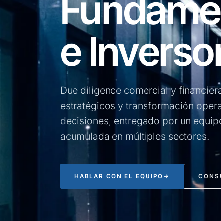
Fundamen
e Inverso
Due diligence comercial y financier
estratégicos y transformación operac
decisiones, entregado por un equip
acumulada en múltiples sectores.
HABLAR CON EL EQUIPO
→
CONS