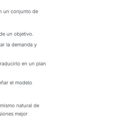
en un conjunto de
 de un objetivo.
nar la demanda y
traducirlo en un plan
señar el modelo
imismo natural de
siones mejor