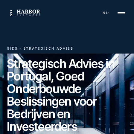
NL
▾
GIDS · STRATEGISCH ADVIES
Strategisch Advies in
Portugal, Goed
Onderbouwde
Beslissingen voor
Bedrijven en
Investeerders