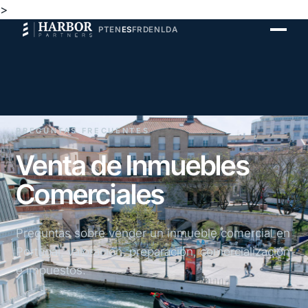
>
PT
EN
ES
FR
DE
NL
DA
PREGUNTAS FRECUENTES
Venta de Inmuebles
Comerciales
Preguntas sobre vender un inmueble comercial en
Portugal, valoración, preparación, comercialización
e impuestos.