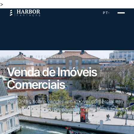
>
PT
▾
PERGUNTAS FREQUENTES
Venda de Imóveis
Comerciais
Perguntas sobre vender um imóvel comercial em
Portugal, avaliação, preparação, comercialização e
impostos.