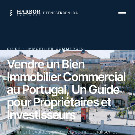
PT
EN
ES
FR
DE
NL
DA
GUIDE · IMMOBILIER COMMERCIAL
Vendre un Bien
Immobilier Commercial
au Portugal, Un Guide
pour Propriétaires et
Investisseurs
Comment évaluer, préparer, commercialiser et