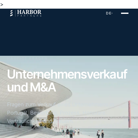
>
DE
▾
HÄUFIGE FRAGEN
Unternehmensverkauf
und M&A
Fragen zum Verkauf eines Unternehmens in
Portugal, Bewertung, Prozess, Honorare,
Vertraulichkeit und Steuern.