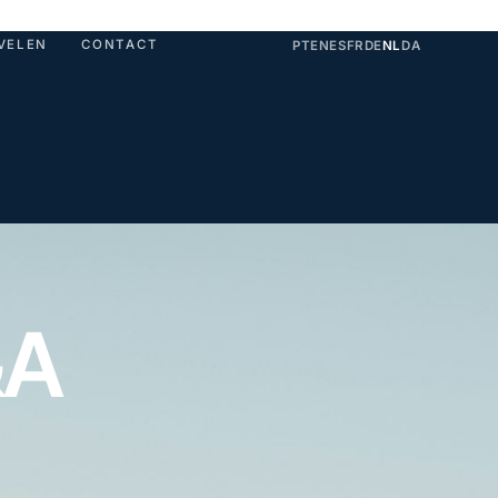
VELEN
CONTACT
PT
EN
ES
FR
DE
NL
DA
&A