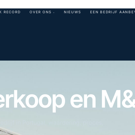
K RECORD
OVER ONS
NIEUWS
EEN BEDRIJF AANBE
▾
verkoop en M
drijf in Portugal, waardering, proces,
iteit.