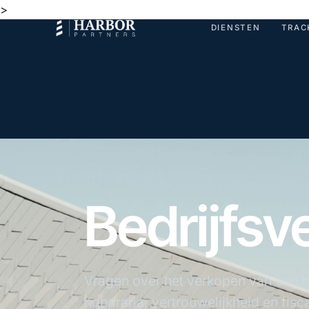
>
DIENSTEN
TRAC
VEELGESTELDE VRAGEN
Bedrijfs
Vragen over het verkopen van een be
honoraria, vertrouwelijkheid en fiscal