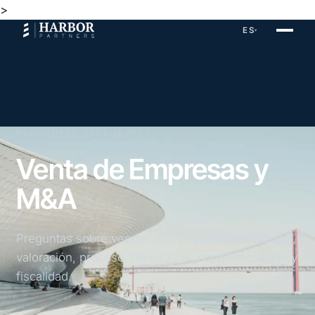
>
ES
▾
PREGUNTAS FRECUENTES
Venta de Empresas y
M&A
Preguntas sobre vender una empresa en Portugal,
valoración, proceso, honorarios, confidencialidad y
fiscalidad.